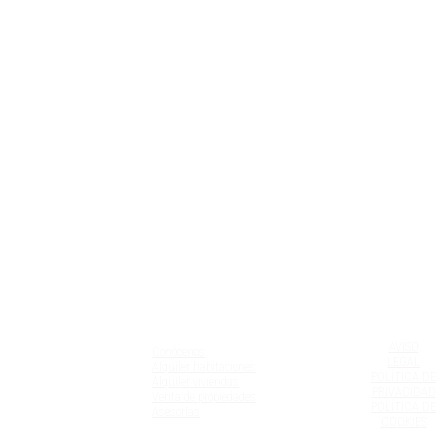
1
2
3
ÁLAMO HOME
AVISO
Conócenos
LEGAL
Alquiler habitaciones
POLÍTICA DE
Alquiler viviendas
PRIVACIDAD
Venta de propiedades
POLÍTICA DE
Asesorías
COOKIES