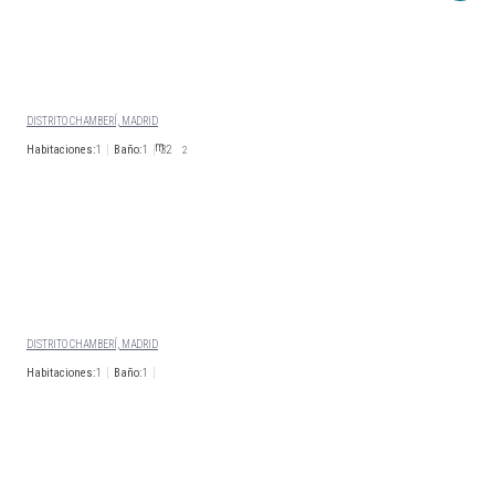
CALLE FERNÁNDEZ DE LOS
RIOS
DISTRITO CHAMBERÍ, MADRID
Habitaciones:
1
Baño:
1
32
2
1.800
€/Mes
Disp. Inmediata
CALLE FERNÁNDEZ DE LOS
RIOS
DISTRITO CHAMBERÍ, MADRID
Habitaciones:
1
Baño:
1
1.710
€/Mes
Disp. Inmediata