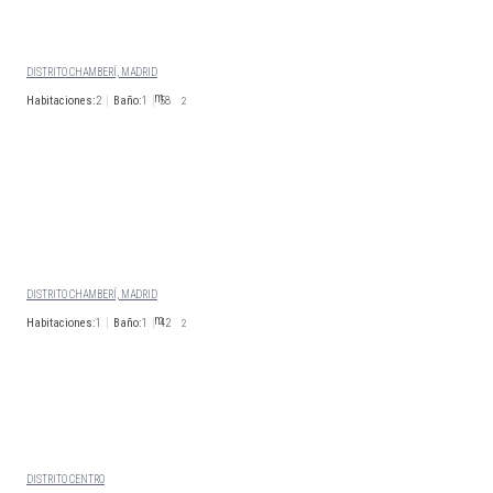
CALLE FERNÁNDEZ DE LOS
RIOS
DISTRITO CHAMBERÍ, MADRID
Habitaciones:
2
Baño:
1
58
2
2.600
€/Mes
Disp. Inmediata
CALLE FERNÁNDEZ DE LOS
RIOS
DISTRITO CHAMBERÍ, MADRID
Habitaciones:
1
Baño:
1
42
2
2200
€/Mes
Disp. Inmediata
CALLE MAYOR
DISTRITO CENTRO