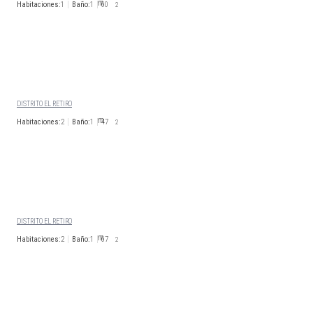
Habitaciones:
1
Baño:
1
60
2
1.700
€/Mes
Disp. 01 de septiembre 2026
CALLE ALFONSO XII
DISTRITO EL RETIRO
Habitaciones:
2
Baño:
1
47
2
1.725
€/Mes
Disp. Inmediata
CALLE VICENTE CABALLERO
DISTRITO EL RETIRO
Habitaciones:
2
Baño:
1
67
2
1.750
€/Mes
Disp. Inmediata