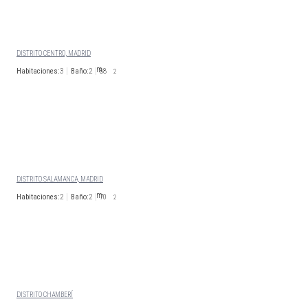
CALLE VELARDE
DISTRITO CENTRO, MADRID
Habitaciones:
3
Baño:
2
88
2
2.200
€/Mes
Disp. 02 de marzo 2027
CALLE GENERAL DIAZ
PORLIER
DISTRITO SALAMANCA, MADRID
Habitaciones:
2
Baño:
2
70
2
1.800
€/Mes
Disp. 21 de agosto 2026
CALLE MOREJON
DISTRITO CHAMBERÍ