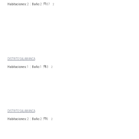
Habitaciones:
2
Baño:
2
107
2
2.700
€/Mes
Disp. 01 de febrero 2026
CALLE JOSE ORTEGA Y
GASSET
DISTRITO SALAMANCA
Habitaciones:
1
Baño:
1
63
2
2.000
€/Mes
Disp. Inmediata
CALLE HERMOSILLA
DISTRITO SALAMANCA
Habitaciones:
2
Baño:
2
70
2
2.400
€/Mes
Disp. 01 de diciembre 2026