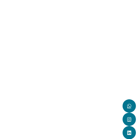
Secadora
Suelo radiante
Terraza
Wi-fi
Habitaciones
1
2
3
4
5
6
Rango de Precios
Todos