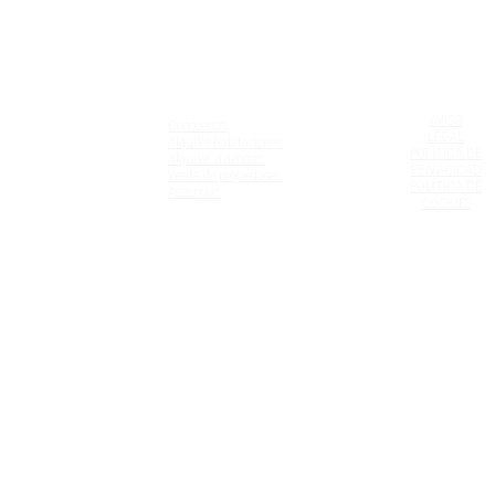
ÁLAMO HOME
AVISO
Conócenos
LEGAL
Alquiler habitaciones
POLÍTICA DE
Alquiler viviendas
PRIVACIDAD
Venta de propiedades
POLÍTICA DE
Asesorías
COOKIES
SERVICIOS
Personal Shopper Inmobiliario
Relocation Services
Interiorismo
Gestión Vacacional
Administración de Vivienda
Cross Selling
DATOS DE CONTACTO
ÁLAMO HOME EUROPE, SL
Calle de ayala, 115 28009, Madrid España
info@alamohomeproperties.com
+34 657 215 063
FAQS
CONTÁCTANOS