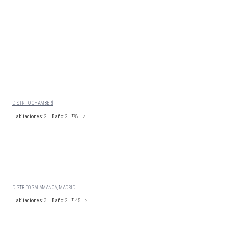
Similar Listings
CALLE SANTA ENGRACIA
DISTRITO CHAMBERÍ
Habitaciones:
2
Baño:
2
78
2
4.200
€/Mes
Disp. 01 de Enero 2026
CALLE JORGE JUAN
DISTRITO SALAMANCA, MADRID
Habitaciones:
3
Baño:
2
145
2
4.150
€/Mes