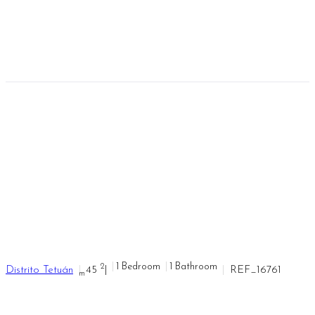
×
DETALLE DE LA RESERVA
RESERVAR AHORA
(*)VER MÁS DETALLES
Si tu estancia es menor a 6 meses, ponte en contacto con un agente.
CONTACTAR CON UN AGENTE
+34 657 215 063
CALLE PINOS ALTA
|
|
1 Bedroom
1 Bathroom
2
Distrito Tetuán
45
|
REF_16761