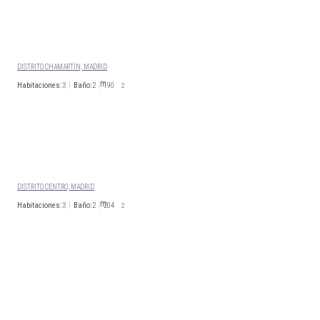
Disp. 01 de Agosto 2026
CALLE RISCO DEL PÁJARO
DISTRITO CHAMARTÍN, MADRID
Habitaciones:
3
Baño:
2
190
2
4.100
€/Mes
Disp. 01 de Julio 2026
CALLE DE LA REINA
DISTRITO CENTRO, MADRID
Habitaciones:
3
Baño:
2
204
2
4.100
€/Mes
Disp. 30 de abril 2026